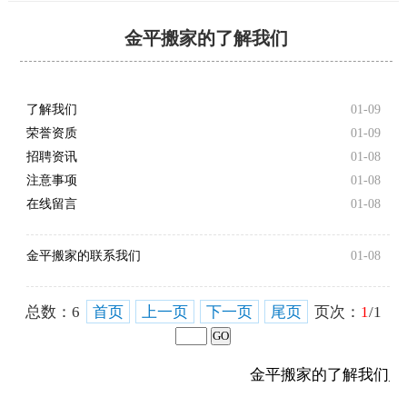
金平搬家的了解我们
了解我们
01-09
荣誉资质
01-09
招聘资讯
01-08
注意事项
01-08
在线留言
01-08
金平搬家的联系我们
01-08
总数：
6
首页
上一页
下一页
尾页
页次：
1
/1
金平搬家的了解我们_